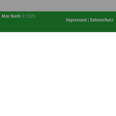
Max Ibach
© 2025
Impressum
|
Datenschutz
Verwandeln Sie Ihr Bad
in ein echtes
Wohlfühlparadies! Jetzt
unverbindlich
Beratungstermin