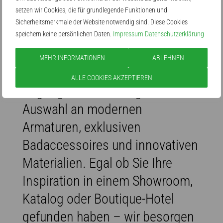
Kompromisse
setzen wir Cookies, die für grundlegende Funktionen und
Sicherheitsmerkmale der Website notwendig sind. Diese Cookies
Sie haben die Wahl – als
speichern keine persönlichen Daten.
Impressum
Datenschutzerklärung
herstellerunabhängiger
MEHR INFORMATIONEN
ABLEHNEN
Fachbetrieb bieten wir Ihnen
ALLE COOKIES AKZEPTIEREN
Zugang zu einer riesigen
Auswahl an modernen
Armaturen, exklusiven
Badaccessoires und innovativen
Materialien. Egal ob Sie Ihre
Inspiration in einem Showroom,
Katalog oder Boutique-Hotel
gefunden haben – wir besorgen