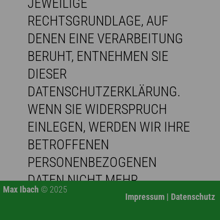
JEWEILIGE
RECHTSGRUNDLAGE, AUF
DENEN EINE VERARBEITUNG
BERUHT, ENTNEHMEN SIE
DIESER
DATENSCHUTZERKLÄRUNG.
WENN SIE WIDERSPRUCH
EINLEGEN, WERDEN WIR IHRE
BETROFFENEN
PERSONENBEZOGENEN
DATEN NICHT MEHR
Max Ibach
© 2025
VERARBEITEN, ES SEI DENN,
Impressum
|
Datenschutz
WIR KÖNNEN ZWINGENDE