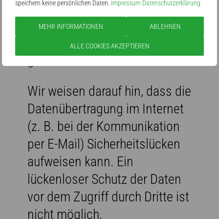
erheben und wofür wir sie
speichern keine persönlichen Daten.
Impressum
Datenschutzerklärung
nutzen. Sie erläutert auch, wie
MEHR INFORMATIONEN
ABLEHNEN
und zu welchem Zweck das
ALLE COOKIES AKZEPTIEREN
geschieht.
Wir weisen darauf hin, dass die
Datenübertragung im Internet
(z. B. bei der Kommunikation
per E-Mail) Sicherheitslücken
aufweisen kann. Ein
lückenloser Schutz der Daten
vor dem Zugriff durch Dritte ist
nicht möglich.