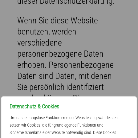
dieser Datenschutzerklärung.
Wenn Sie diese Website
benutzen, werden
verschiedene
personenbezogene Daten
erhoben. Personenbezogene
Daten sind Daten, mit denen
Sie persönlich identifiziert
werden können. Die
Datenschutz & Cookies
vorliegende
Datenschutzerklärung
Um das reibungslose Funktionieren der Website zu gewährleisten,
setzen wir Cookies, die für grundlegende Funktionen und
erläutert, welche Daten wir
Sicherheitsmerkmale der Website notwendig sind. Diese Cookies